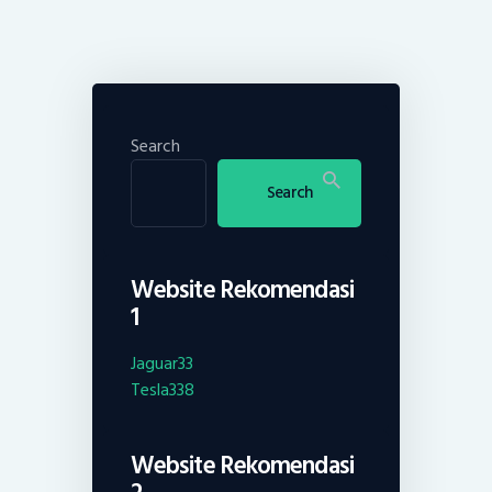
Search
Search
Website Rekomendasi
1
Jaguar33
Tesla338
Website Rekomendasi