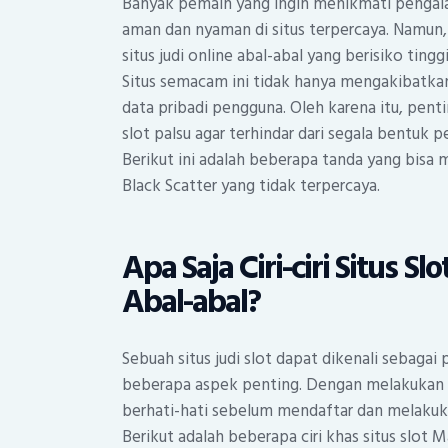
Banyak pemain yang ingin menikmati pengal
aman dan nyaman di situs terpercaya. Namun,
situs judi online abal-abal yang berisiko tinggi
Situs semacam ini tidak hanya mengakibatkan 
data pribadi pengguna.
Oleh karena itu, penti
slot palsu agar terhindar dari segala bentuk p
Berikut ini adalah beberapa tanda yang bisa
Black Scatter yang tidak terpercaya.
Apa Saja Ciri-ciri Situs S
Abal-abal?
Sebuah situs judi slot dapat dikenali sebaga
beberapa aspek penting. Dengan melakukan 
berhati-hati sebelum mendaftar dan melakuk
Berikut adalah beberapa ciri khas situs slot 