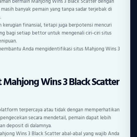
aman bermain Mahjong Wins 3 Black Scatter dengan
 masih banyak pemain yang tanpa sadar terjebak di
.
kerugian finansial, tetapi juga berpotensi mencuri
ng bagi setiap bettor untuk mengenali ciri-ciri situs
enipuan.
 membantu Anda mengidentifikasi situs Mahjong Wins 3
lot Mahjong Wins 3 Black Scatter
i platform terpercaya atau tidak dengan memperhatikan
pengecekan secara mendetail, pemain dapat lebih
an deposit di dalamnya.
Mahjong Wins 3 Black Scatter abal-abal yang wajib Anda