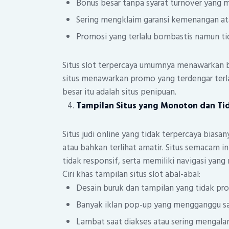
Bonus besar tanpa syarat turnover yang m
Sering mengklaim garansi kemenangan ata
Promosi yang terlalu bombastis namun tid
Situs slot terpercaya umumnya menawarkan bon
situs menawarkan promo yang terdengar ter
besar itu adalah situs penipuan.
Tampilan Situs yang Monoton dan Tid
Situs judi online yang tidak terpercaya bias
atau bahkan terlihat amatir. Situs semacam in
tidak responsif, serta memiliki navigasi ya
Ciri khas tampilan situs slot abal-abal:
Desain buruk dan tampilan yang tidak pro
Banyak iklan pop-up yang mengganggu sa
Lambat saat diakses atau sering mengalam