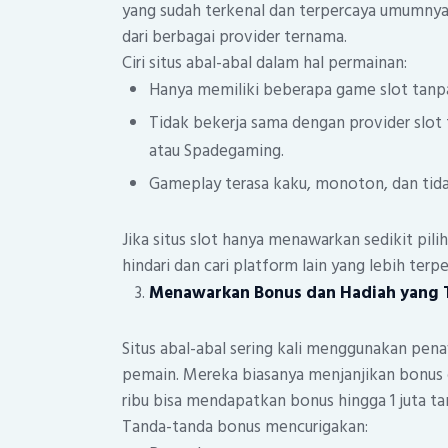
yang sudah terkenal dan terpercaya umumnya 
dari berbagai provider ternama.
Ciri situs abal-abal dalam hal permainan:
Hanya memiliki beberapa game slot tanpa
Tidak bekerja sama dengan provider slot 
atau Spadegaming.
Gameplay terasa kaku, monoton, dan ti
Jika situs slot hanya menawarkan sedikit pil
hindari dan cari platform lain yang lebih terpe
Menawarkan Bonus dan Hadiah yang T
Situs abal-abal sering kali menggunakan pen
pemain. Mereka biasanya menjanjikan bonus d
ribu bisa mendapatkan bonus hingga 1 juta ta
Tanda-tanda bonus mencurigakan: