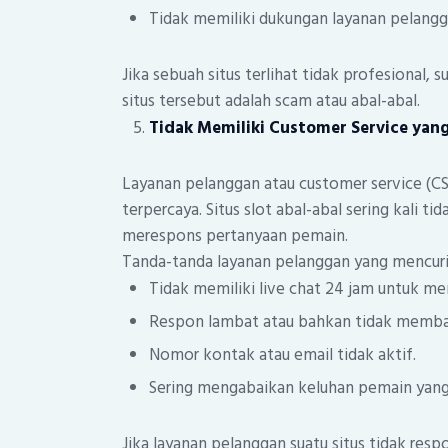
Tidak memiliki dukungan layanan pelangga
Jika sebuah situs terlihat tidak profesional,
situs tersebut adalah scam atau abal-abal.
Tidak Memiliki Customer Service yan
Layanan pelanggan atau customer service (CS) 
terpercaya. Situs slot abal-abal sering kali t
merespons pertanyaan pemain.
Tanda-tanda layanan pelanggan yang mencur
Tidak memiliki live chat 24 jam untuk 
Respon lambat atau bahkan tidak memba
Nomor kontak atau email tidak aktif.
Sering mengabaikan keluhan pemain yang
Jika layanan pelanggan suatu situs tidak respo