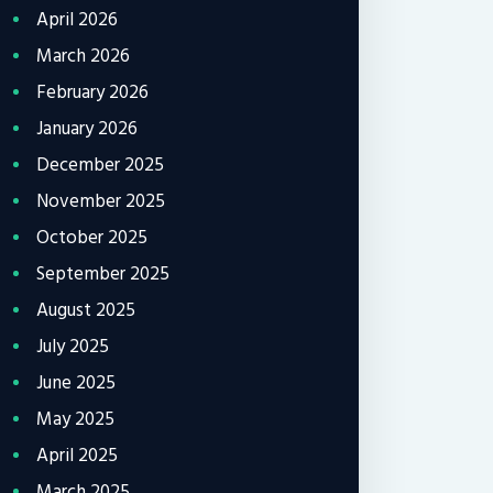
April 2026
March 2026
February 2026
January 2026
December 2025
November 2025
October 2025
September 2025
August 2025
July 2025
June 2025
May 2025
April 2025
March 2025