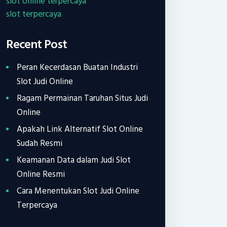
slot online terpercaya
slot terpercaya
Recent Post
Peran Kecerdasan Buatan Industri
Slot Judi Online
Ragam Permainan Taruhan Situs Judi
Online
Apakah Link Alternatif Slot Online
Sudah Resmi
Keamanan Data dalam Judi Slot
Online Resmi
Cara Menentukan Slot Judi Online
Terpercaya