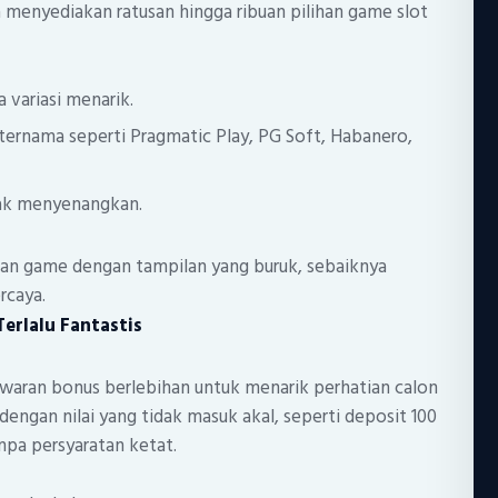
menyediakan ratusan hingga ribuan pilihan game slot
 variasi menarik.
ternama seperti Pragmatic Play, PG Soft, Habanero,
dak menyenangkan.
ihan game dengan tampilan yang buruk, sebaiknya
rcaya.
erlalu Fantastis
awaran bonus berlebihan untuk menarik perhatian calon
engan nilai yang tidak masuk akal, seperti deposit 100
npa persyaratan ketat.