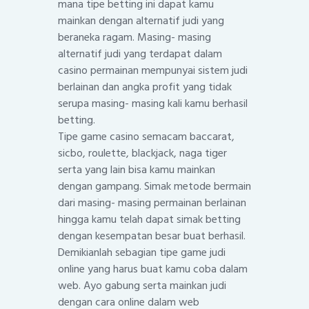
mana tipe betting ini dapat kamu
mainkan dengan alternatif judi yang
beraneka ragam. Masing- masing
alternatif judi yang terdapat dalam
casino permainan mempunyai sistem judi
berlainan dan angka profit yang tidak
serupa masing- masing kali kamu berhasil
betting.
Tipe game casino semacam baccarat,
sicbo, roulette, blackjack, naga tiger
serta yang lain bisa kamu mainkan
dengan gampang. Simak metode bermain
dari masing- masing permainan berlainan
hingga kamu telah dapat simak betting
dengan kesempatan besar buat berhasil.
Demikianlah sebagian tipe game judi
online yang harus buat kamu coba dalam
web. Ayo gabung serta mainkan judi
dengan cara online dalam web