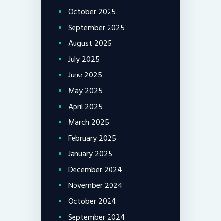
October 2025
September 2025
August 2025
July 2025
June 2025
May 2025
April 2025
March 2025
February 2025
January 2025
December 2024
November 2024
October 2024
September 2024