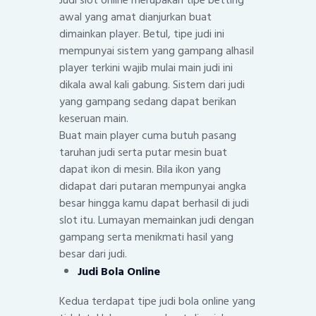
awal yang amat dianjurkan buat
dimainkan player. Betul, tipe judi ini
mempunyai sistem yang gampang alhasil
player terkini wajib mulai main judi ini
dikala awal kali gabung. Sistem dari judi
yang gampang sedang dapat berikan
keseruan main.
Buat main player cuma butuh pasang
taruhan judi serta putar mesin buat
dapat ikon di mesin. Bila ikon yang
didapat dari putaran mempunyai angka
besar hingga kamu dapat berhasil di judi
slot itu. Lumayan memainkan judi dengan
gampang serta menikmati hasil yang
besar dari judi.
Judi Bola Online
Kedua terdapat tipe judi bola online yang