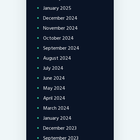
January 2025
December 2024
November 2024
October 2024
September 2024
August 2024
July 2024
June 2024
May 2024
April 2024
March 2024
January 2024
December 2023
September 2023