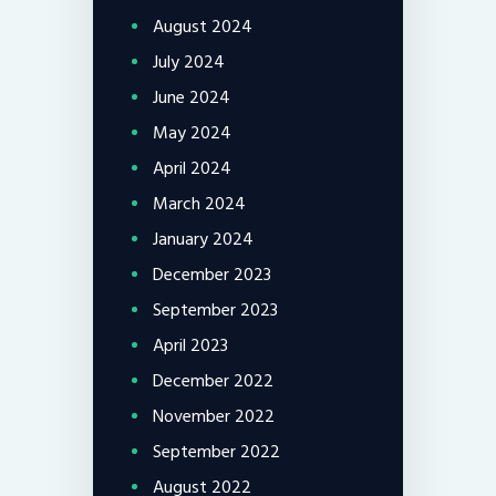
August 2024
July 2024
June 2024
May 2024
April 2024
March 2024
January 2024
December 2023
September 2023
April 2023
December 2022
November 2022
September 2022
August 2022