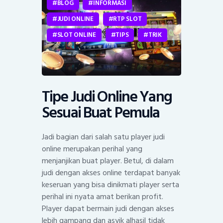
BLOG
INFORMASI
JUDI ONLINE
RTP SLOT
SLOT ONLINE
TIPS
TRIK
Tipe Judi Online Yang
Sesuai Buat Pemula
Jadi bagian dari salah satu player judi
online merupakan perihal yang
menjanjikan buat player. Betul, di dalam
judi dengan akses online terdapat banyak
keseruan yang bisa dinikmati player serta
perihal ini nyata amat berikan profit.
Player dapat bermain judi dengan akses
lebih gampang dan asyik alhasil tidak