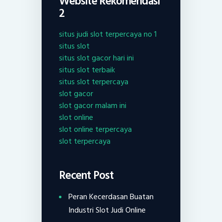
Website Rekomendasi
2
situs judi slot terpercaya no 1
situs slot
situs slot gacor hari ini
situs slot terbaik
situs slot terpercaya
slot gacor
slot gacor malam ini
slot online
slot online terpercaya
slot terpercaya
Recent Post
Peran Kecerdasan Buatan
Industri Slot Judi Online