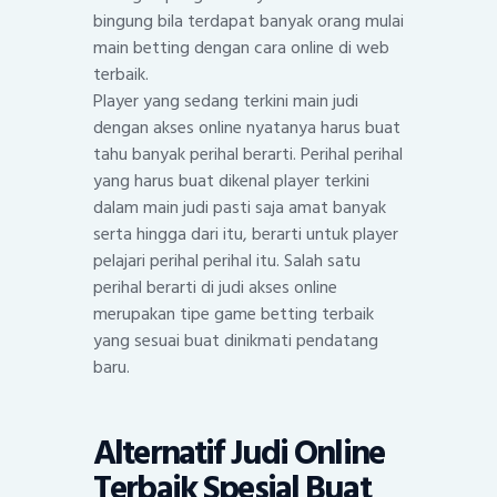
bingung bila terdapat banyak orang mulai
main betting dengan cara online di web
terbaik.
Player yang sedang terkini main judi
dengan akses online nyatanya harus buat
tahu banyak perihal berarti. Perihal perihal
yang harus buat dikenal player terkini
dalam main judi pasti saja amat banyak
serta hingga dari itu, berarti untuk player
pelajari perihal perihal itu. Salah satu
perihal berarti di judi akses online
merupakan tipe game betting terbaik
yang sesuai buat dinikmati pendatang
baru.
Alternatif Judi Online
Terbaik Spesial Buat