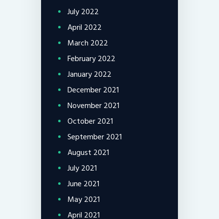
July 2022
April 2022
March 2022
February 2022
January 2022
December 2021
November 2021
October 2021
September 2021
August 2021
July 2021
June 2021
May 2021
April 2021