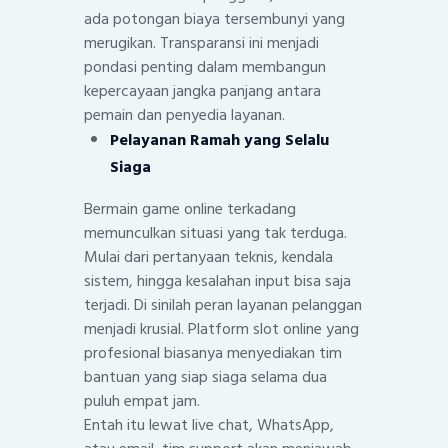
ada potongan biaya tersembunyi yang
merugikan. Transparansi ini menjadi
pondasi penting dalam membangun
kepercayaan jangka panjang antara
pemain dan penyedia layanan.
Pelayanan Ramah yang Selalu
Siaga
Bermain game online terkadang
memunculkan situasi yang tak terduga.
Mulai dari pertanyaan teknis, kendala
sistem, hingga kesalahan input bisa saja
terjadi. Di sinilah peran layanan pelanggan
menjadi krusial. Platform slot online yang
profesional biasanya menyediakan tim
bantuan yang siap siaga selama dua
puluh empat jam.
Entah itu lewat live chat, WhatsApp,