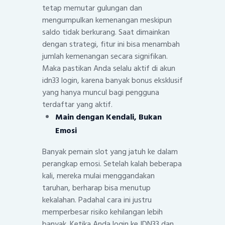
tetap memutar gulungan dan
mengumpulkan kemenangan meskipun
saldo tidak berkurang. Saat dimainkan
dengan strategi, fitur ini bisa menambah
jumlah kemenangan secara signifikan.
Maka pastikan Anda selalu aktif di akun
idn33 login, karena banyak bonus eksklusif
yang hanya muncul bagi pengguna
terdaftar yang aktif.
Main dengan Kendali, Bukan
Emosi
Banyak pemain slot yang jatuh ke dalam
perangkap emosi. Setelah kalah beberapa
kali, mereka mulai menggandakan
taruhan, berharap bisa menutup
kekalahan. Padahal cara ini justru
memperbesar risiko kehilangan lebih
banyak. Ketika Anda login ke IDN33 dan