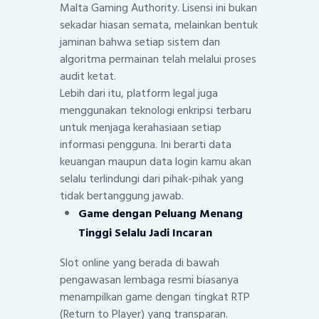
Malta Gaming Authority. Lisensi ini bukan
sekadar hiasan semata, melainkan bentuk
jaminan bahwa setiap sistem dan
algoritma permainan telah melalui proses
audit ketat.
Lebih dari itu, platform legal juga
menggunakan teknologi enkripsi terbaru
untuk menjaga kerahasiaan setiap
informasi pengguna. Ini berarti data
keuangan maupun data login kamu akan
selalu terlindungi dari pihak-pihak yang
tidak bertanggung jawab.
Game dengan Peluang Menang
Tinggi Selalu Jadi Incaran
Slot online yang berada di bawah
pengawasan lembaga resmi biasanya
menampilkan game dengan tingkat RTP
(Return to Player) yang transparan.