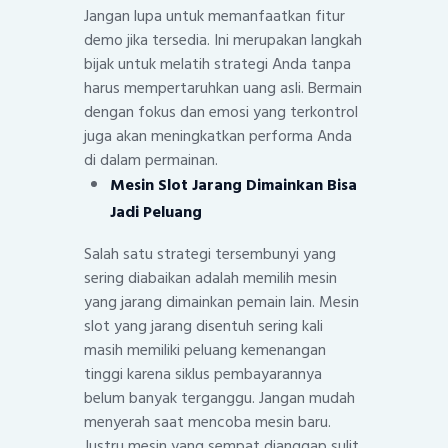
Jangan lupa untuk memanfaatkan fitur
demo jika tersedia. Ini merupakan langkah
bijak untuk melatih strategi Anda tanpa
harus mempertaruhkan uang asli. Bermain
dengan fokus dan emosi yang terkontrol
juga akan meningkatkan performa Anda
di dalam permainan.
Mesin Slot Jarang Dimainkan Bisa
Jadi Peluang
Salah satu strategi tersembunyi yang
sering diabaikan adalah memilih mesin
yang jarang dimainkan pemain lain. Mesin
slot yang jarang disentuh sering kali
masih memiliki peluang kemenangan
tinggi karena siklus pembayarannya
belum banyak terganggu. Jangan mudah
menyerah saat mencoba mesin baru.
Justru mesin yang sempat dianggap sulit