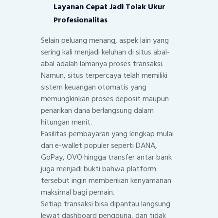
Layanan Cepat Jadi Tolak Ukur
Profesionalitas
Selain peluang menang, aspek lain yang
sering kali menjadi keluhan di situs abal-
abal adalah lamanya proses transaksi.
Namun, situs terpercaya telah memiliki
sistem keuangan otomatis yang
memungkinkan proses deposit maupun
penarikan dana berlangsung dalam
hitungan menit.
Fasilitas pembayaran yang lengkap mulai
dari e-wallet populer seperti DANA,
GoPay, OVO hingga transfer antar bank
juga menjadi bukti bahwa platform
tersebut ingin memberikan kenyamanan
maksimal bagi pemain.
Setiap transaksi bisa dipantau langsung
lewat dashboard pengguna, dan tidak