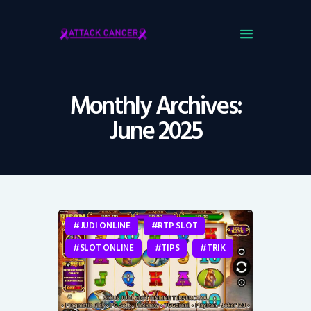
Home
Informasi
Tips
Monthly Archives:
Trik
RTP Slot
June 2025
Tentang Kami
JUDI ONLINE
RTP SLOT
SLOT ONLINE
TIPS
TRIK