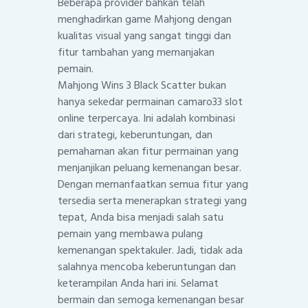
Beberapa provider bahkan telah
menghadirkan game Mahjong dengan
kualitas visual yang sangat tinggi dan
fitur tambahan yang memanjakan
pemain.
Mahjong Wins 3 Black Scatter bukan
hanya sekedar permainan camaro33 slot
online terpercaya. Ini adalah kombinasi
dari strategi, keberuntungan, dan
pemahaman akan fitur permainan yang
menjanjikan peluang kemenangan besar.
Dengan memanfaatkan semua fitur yang
tersedia serta menerapkan strategi yang
tepat, Anda bisa menjadi salah satu
pemain yang membawa pulang
kemenangan spektakuler. Jadi, tidak ada
salahnya mencoba keberuntungan dan
keterampilan Anda hari ini. Selamat
bermain dan semoga kemenangan besar